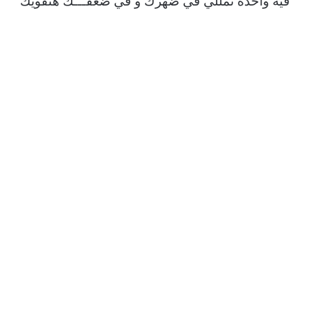
فيه واحدة تمللي في ضهرك و في ضعفـــك هتقويك