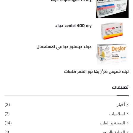
clopidogrel 75 mg دواء
zentel 400 mg دواء
دواء ديسلور دواعي الاستعمال
ليلة خميس طرَّز بها نور القمر كلمات
تصنيفات
أخبار
(3)
اسلاميات
(7)
الصحة و الطب
(14)
العناية بالشعر
(1)