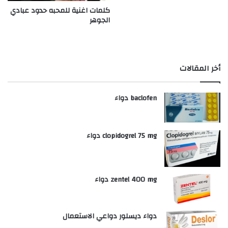
كلمات اغنية للمحبه حدود عبادي
الجوهر
أخر المقالات
baclofen دواء
clopidogrel 75 mg دواء
zentel 400 mg دواء
دواء ديسلور دواعي الاستعمال