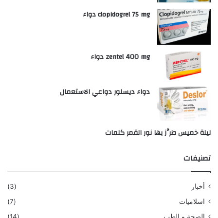
clopidogrel 75 mg دواء
zentel 400 mg دواء
دواء ديسلور دواعي الاستعمال
ليلة خميس طرَّز بها نور القمر كلمات
تصنيفات
أخبار
(3)
اسلاميات
(7)
الصحة و الطب
(14)