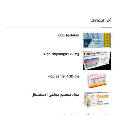
أخر المقالات
baclofen دواء
clopidogrel 75 mg دواء
zentel 400 mg دواء
دواء ديسلور دواعي الاستعمال