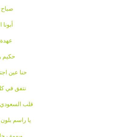
صباح ا
أبونا 
عهدة 
حكيم و
حنا عين اجت
نتفق في كل
قلب السعودي 
يا راسم بلون
وبهمة رجا