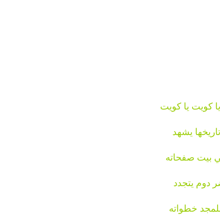
يا كويت يا كويت
اريخها يشهد
ي بيت صفحاته
 دوم يتجدد
لمجد خطواته