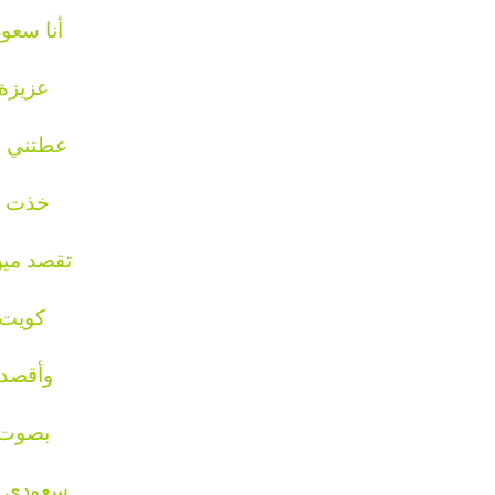
أنا سعو
عزيزة 
عطتني ا
خذت ت
تقصد مين
كويت 
وأقصد 
بصوت 
سعودي ك