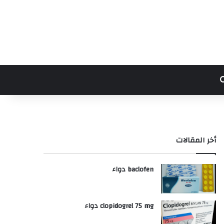
بحث عن
أخر المقالات
baclofen دواء
clopidogrel 75 mg دواء