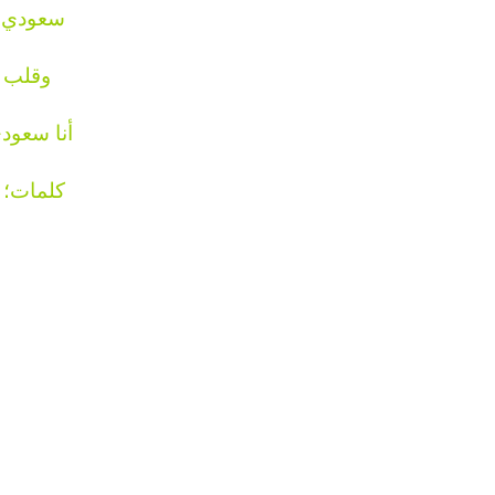
سعودي ك
وقلب 
أنا سعود
كلمات؛ 