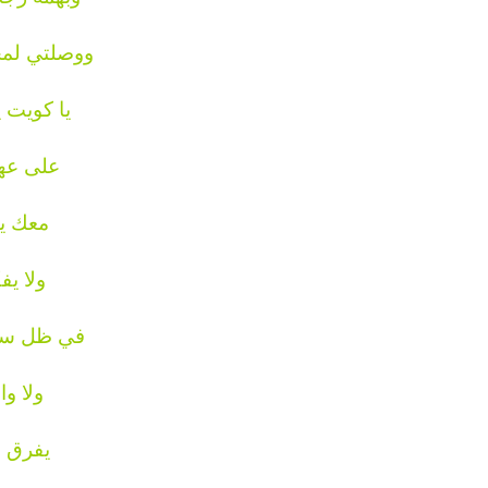
ووصلتي لم
يا كويت 
على عهو
معك يا
ولا يف
في ظل سي
ولا و
يفرق ب