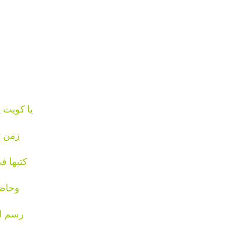
يا كويت 
زمن ت
كتبها ف
وحاضر
رسم ل