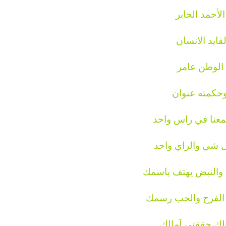
لأحمد الجابر
القايد الانسان
الوطن عامر
حكمته عنوان
معنا في راس واحد
 شي والراي واحد
والنبض يهتف باسمك
 الفرح والحب رسمك
لك حققتي آمالك