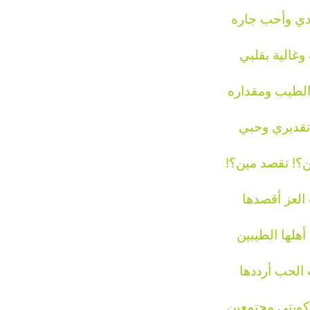
دي وأحب جاره
وغالية بقلبي
لطيب ومقداره
قديري وحبي
؟! تقصد مين؟!
العز أقصدها
أهلها الطيبين
الحب أرددها
ويتي مجتمعين