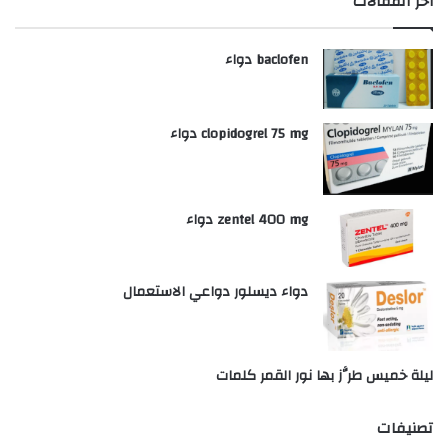
أخر المقالات
baclofen دواء
clopidogrel 75 mg دواء
zentel 400 mg دواء
دواء ديسلور دواعي الاستعمال
ليلة خميس طرَّز بها نور القمر كلمات
تصنيفات