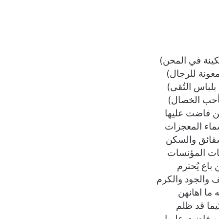
ينة في المحن)
عونة للرجال)
 بلباس التُقى)
 بأحب الخصال)
ن فاضت عليها
ماء المعجزات
قائق والسكن
يات المؤنسات
 باع يُحترم
 والجود والكرم
ه ما اهانهن
ئيما قد ظلم
ن فاضت عليها