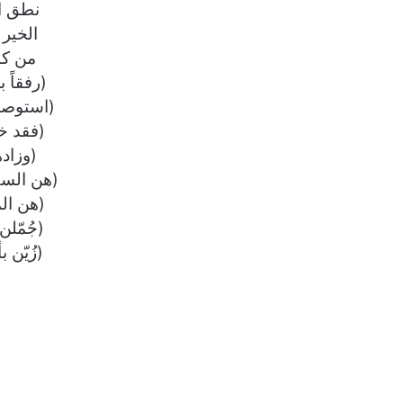
نطق ا
الخير 
من كان
(رفقاً 
(استوصوا
(فقد خ
(وزاده
(هن السك
(هن الم
(جُمّلن
(زُيّن