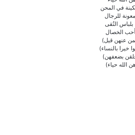
ينة في المحن
عونة للرجال
 بلباس التُقى
 بأحب الخصال
بمن عنهن قيل)
 خيرا بالنساء)
لقن بضعفهن)
ن الله حياء)