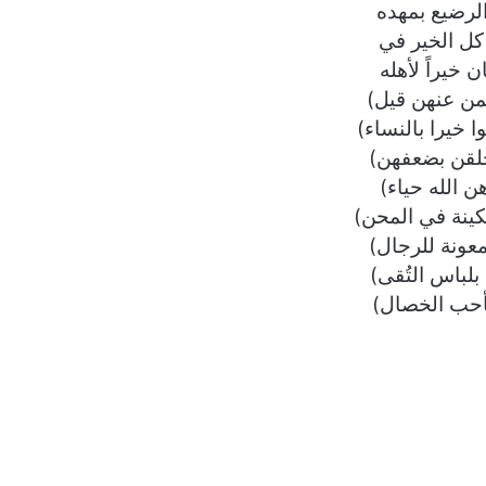
لرضيع بمهده
كل الخير في
 خيراً لأهله
بمن عنهن قيل)
 خيرا بالنساء)
لقن بضعفهن)
ن الله حياء)
ينة في المحن)
عونة للرجال)
 بلباس التُقى)
 بأحب الخصال)