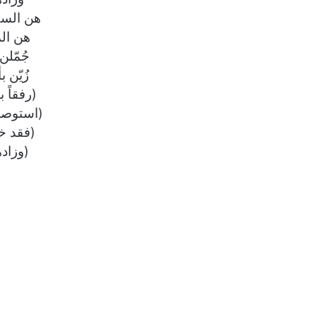
هن السك
هن الم
جُمّلن
زُيّن
(رفقاً 
(استوصوا
(فقد خ
(وزاده