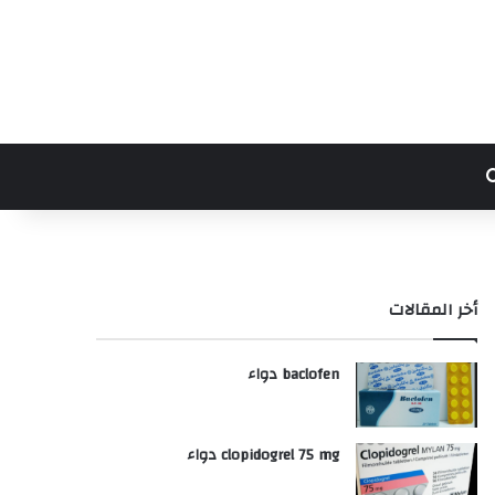
بحث عن
أخر المقالات
baclofen دواء
clopidogrel 75 mg دواء