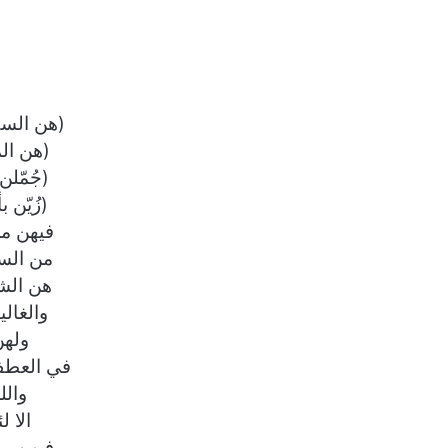
(هن السك
(هن الم
(جُمّلن
(زُيّن
فيهن م
من الس
هن الش
والغال
ولهن
في العطف
والل
الا ل
فيهن م