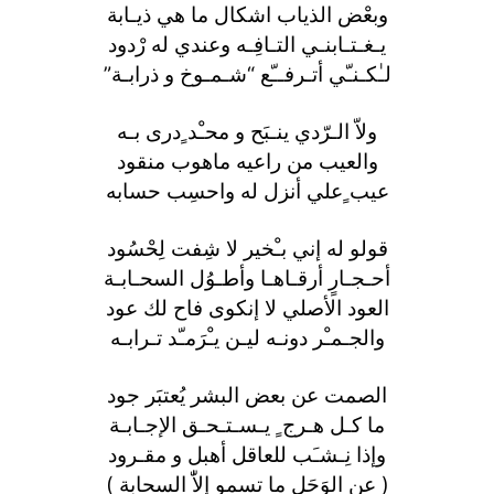
وبعْض الذياب اشكال ما هي ذيـابة
يـغـتـابنـي التـافِـه وعندي له رْدود
لـٰكـنـّي أتـرفــّع “شـمـوخ و ذرابـة”
ولاّ الـرّدي ينـبَح و محـْد ٍدرى بـه
والعيب من راعيه ماهوب منقود
عيب ٍعلي أنزل له واحسِب حسابه
قولو له إني بـْخير لا شِفت لِحْسُود
أحـجـارٍ أرقـاهـا وأطـوُل السحـابـة
العود الأصلي لا إنكوى فاح لك عود
والجـمـْر دونـه ليـن يـْرَمـّد تـرابـه
الصمت عن بعض البشر يُعتبَر جود
ما كـل هـرج ٍ يـسـتـحـق الإجـابـة
وإذا نِـشـَب للعاقل أهبل و مقـرود
( عن الوَحَل ما تسمو إلاّٰ السحابة )