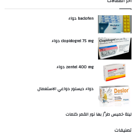
أخر المقالات
baclofen دواء
clopidogrel 75 mg دواء
zentel 400 mg دواء
دواء ديسلور دواعي الاستعمال
ليلة خميس طرَّز بها نور القمر كلمات
تصنيفات