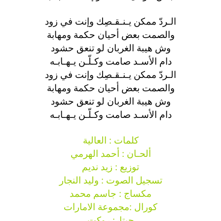
الـردّ ممكن يـنـقـصِك وإنت في زود
والصمت بعض أحيان حكمة ومهابة
وش هيبة الغربان لو تنعق حشود
دام الأسـد صامت وكـلّـن يـهـابـه
الـردّ ممكن يـنـقـصِك وإنت في زود
والصمت بعض أحيان حكمة ومهابة
وش هيبة الغربان لو تنعق حشود
دام الأسـد صامت وكـلّـن يـهـابـه
كلمات : العالية
ألحـان : أحمد الهرمي
توزيع : زيد نديم
تسجيل الصوت : وليد النجار
مكساج : جاسم محمد
كورال :مجموعة الامارات
جيتار: روكت