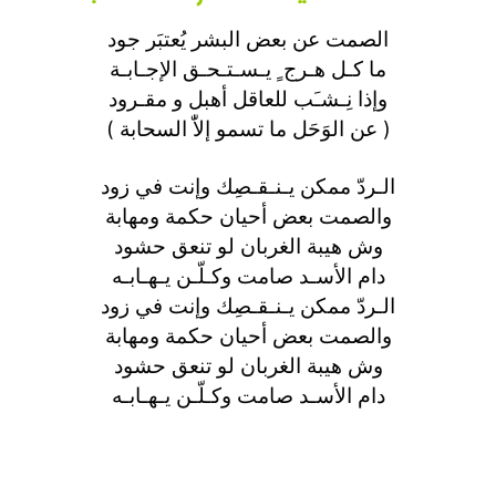
الصمت عن بعض البشر يُعتبَر جود
ما كـل هـرج ٍ يـسـتـحـق الإجـابـة
وإذا نِـشـَب للعاقل أهبل و مقـرود
( عن الوَحَل ما تسمو إلاّٰ السحابة )
الـردّ ممكن يـنـقـصِك وإنت في زود
والصمت بعض أحيان حكمة ومهابة
وش هيبة الغربان لو تنعق حشود
دام الأسـد صامت وكـلّـن يـهـابـه
الـردّ ممكن يـنـقـصِك وإنت في زود
والصمت بعض أحيان حكمة ومهابة
وش هيبة الغربان لو تنعق حشود
دام الأسـد صامت وكـلّـن يـهـابـه