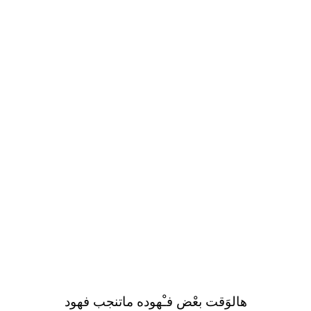
هالوَقت بعْض فـْهوده ماتنجب فهود