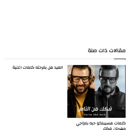
مقالات ذات صلة
العيد هل بفرحته كلمات اغنية
كلمات هسيبلكو حبه بمزاجي
مهرجان فكك