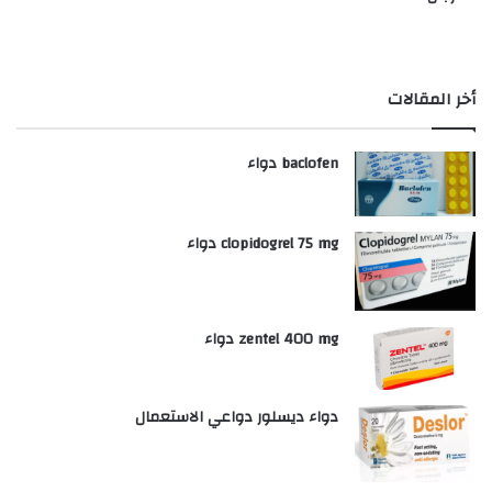
أخر المقالات
baclofen دواء
clopidogrel 75 mg دواء
zentel 400 mg دواء
دواء ديسلور دواعي الاستعمال