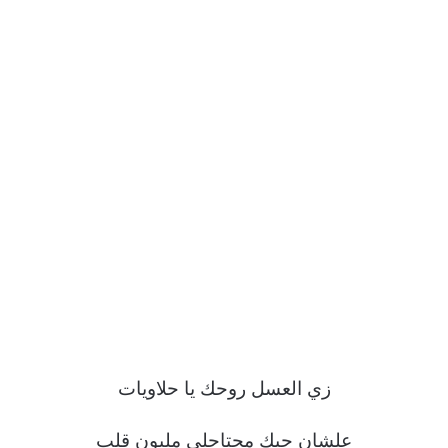
زي العسل روحك يا حلاويات
علشان حبك محتاجلي مليون قلب