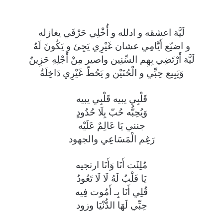
لَيَّة اعشقه و ادلله و أُخْلِي حَرْفَي يغازله
و اضيّع أَيَّامِي عشان غَيْرِي يَجِئ و يَكُونَ لَهُ
لَيَّة أَرْتَضِي بِهِم السِّنِين واصير مِنْ أَجْلِهِ حَزِينٌ
وَيَبِيع حِبِّي و الْحُنَيْن و يَحُطّ غَيْرِي دَاخِلَةٌ
قَلْبِي يبيه قَلْبِي يبيه
وَيُحِبُّه حُبّ بِلَا حُدُودٍ
جنني يَا عَالِمٌ عَلَيْه
رَغِم الْمَسَاعِي والجهود
مُلِئَت أَنَا وَأَنَا ارتجيه
يَا قَلْبُ لَهُ لَا لَا تَعُودُ
قُلِي أَنَا بِـ أَمُوت فِيه
حِبِّي لَهَا الدُّنْيَا وزود