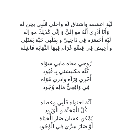
لَيَّة اعشقه واشتاق لَه واخلي قَلْبِي يَحِن لَه
وَأَنَا أَدْرِي أَنَّهُ مو إِلَيَّ وَ إنِّي كَذَلِكَ مو إلَه
لَيَّة أَحَصَرَه فِي دَاخِلِيّ و بِقَلْبِي حَبَّة يَمْتَلِي
و أَعِيش فِي قِصَّةِ غَرَام فِيهَا النِّهَايَة فَاشِلَة
رُوحِي معاه مابي سِوَاه
كُنْه مكلبشني بِـ قُيُود
أُجْرِي وَرَآه وادري هَوَاه
فِي وَاقِعِيٌّ مَالِه وُجُود
لَيَّة احتواه قَلْبِي وعطاه
كُلّ الْمَحَبَّة و الْوُرُود
يُمْكِن عشان صَار الْحَيَاة
أَوْ صَارَ سِرِّي فِي الْوُجُودِ