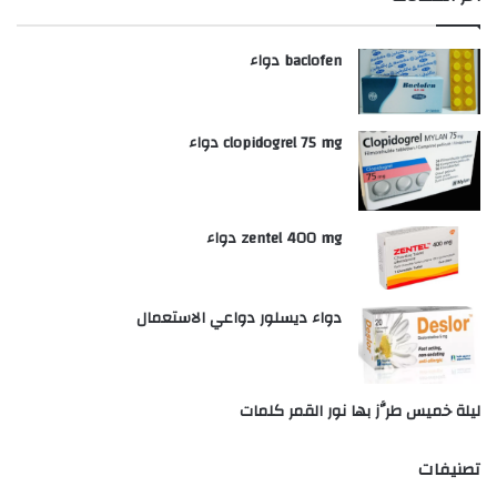
baclofen دواء
clopidogrel 75 mg دواء
zentel 400 mg دواء
دواء ديسلور دواعي الاستعمال
ليلة خميس طرَّز بها نور القمر كلمات
تصنيفات