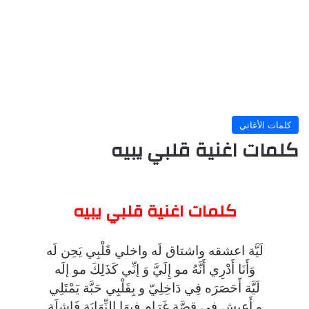
كلمات الأغاني
كلمات اغنية قلبي يبيه
كلمات اغنية قلبي يبيه
لَيَّة اعشقه واشتاق لَه واخلي قَلْبِي يَحِن لَه
وَأَنَا أَدْرِي أَنَّهُ مو إِلَيَّ وَ إنِّي كَذَلِكَ مو إلَه
لَيَّة أَحَصَرَه فِي دَاخِلِيّ و بِقَلْبِي حَبَّة يَمْتَلِي
و أَعِيش فِي قِصَّةِ غَرَام فِيهَا النِّهَايَة فَاشِلَة