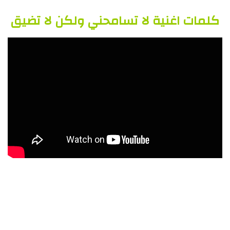
كلمات اغنية لا تسامحني ولكن لا تضيق