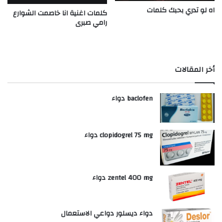
اه لو تدري بحبك كلمات
كلمات اغنية انا خاصمت الشوارع
رامي صبرى
أخر المقالات
baclofen دواء
clopidogrel 75 mg دواء
zentel 400 mg دواء
دواء ديسلور دواعي الاستعمال