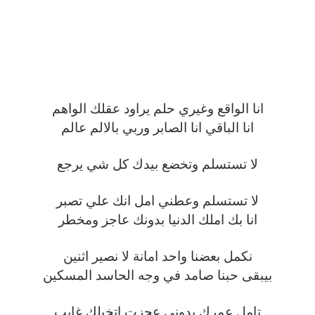
انا الواقع وغيري حلم يراود عقلك الواهم
انا الباقي انا الصابر وربي بالالم عالم
لا تستسلم وتخضع بيدك كل شي يرجع
لا تستسلم وعطني امل انك علي تصبر
انا بك املك الدنيا بدونك عاجز ومخطر
نكمل بعضنا واحد امانة لا نصير اثنين
بيبقى حبنا صامد في وجه الحاسد المسكين
تامل عمرك بدوني عجزت اتخيلك غايب