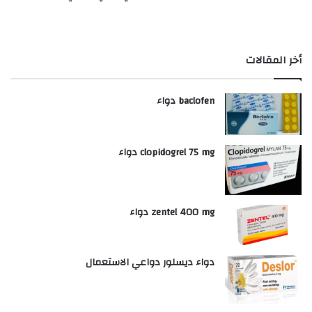
أخر المقالات
baclofen دواء
clopidogrel 75 mg دواء
zentel 400 mg دواء
دواء ديسلور دواعي الاستعمال