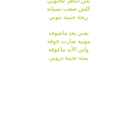
بس انتظر محبوبي
كلش صعب نسيانه
ريحة حنينه بثوبي
يعني بعد ماشوفه
موبية صارت خوفه
واني الأبد ماعوفه
يمته تجيبة دروبي