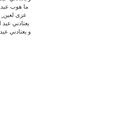
ما هوب عيد ٍ
عزى لعين ٍ 
يعتادني عيد 
و يعتادني عيد