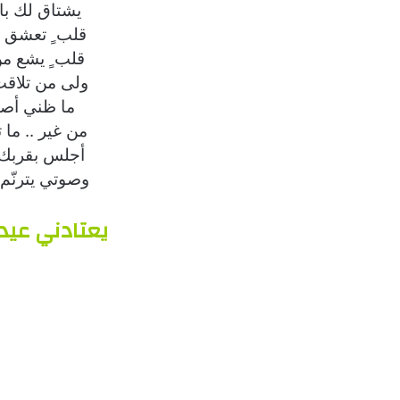
يشتاق لك بال
قلب ٍ تعشق 
قلب ٍ يشع من
ولى من تلاق
ما ظني أصبر
من غير .. ما
أجلس بقربك 
وصوتي يترنّ
يعتادني عيد