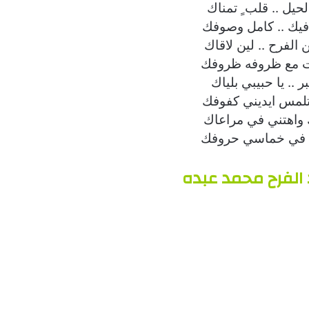
حيل .. قلب ٍ تمناك
فيك .. كامل وصوفك
 الفرح .. لين لاقاك
ت مع ظروفه ظروفك
 .. يا حبيبي بلياك
 تلمس ايديني كفوفك
واهتني في مراعاك
م في خماسي حروفك
 الفرح محمد عبده