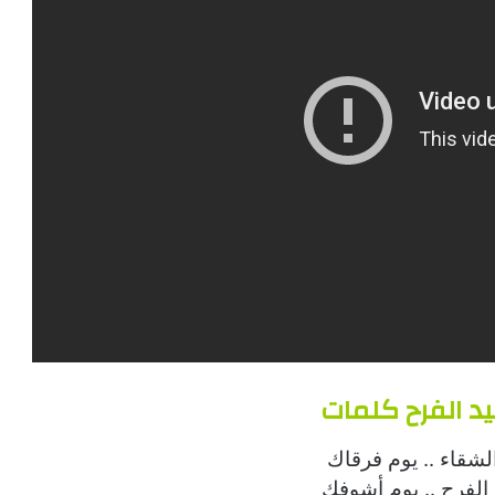
د الفرح
كلمات
الشقاء .. يوم فرقاك
 الفرح .. يوم أشوفك