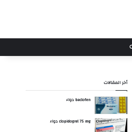
بحث عن
أخر المقالات
baclofen دواء
clopidogrel 75 mg دواء