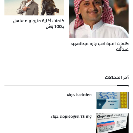
كلمات أغنية مليونير مسلسل
بـ100 وش
كلمات اغنية احب جاره عبدالمجيد
عبدالله
أخر المقالات
baclofen دواء
clopidogrel 75 mg دواء