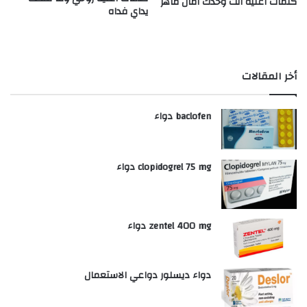
كلمات اغنية انت وحدك امال ماهر
يداي فداه
أخر المقالات
baclofen دواء
clopidogrel 75 mg دواء
zentel 400 mg دواء
دواء ديسلور دواعي الاستعمال