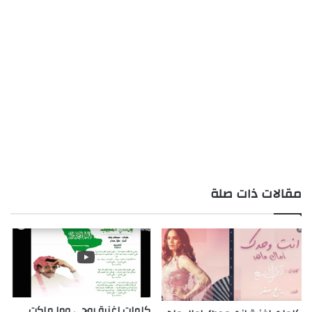
مقالات ذات صلة
كلمات اغنية روحي وما ملكت