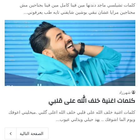
كلمات تشيلسي ماجد دندنها مين فينا كامل مين فينا بجناحين مش
محتاجين مرايا عشان نبقي بوشين شايفني تايه طب يعرفوني…
شهرزاد
كلمات اغنية خلف الله على قلبي
كلمات اغنية خلف الله على قلبي خلف الله اعلى گلبي .ميخليني اعوفك
ويوم الما اشوفك .. يهد حيلي ويذلني عيوب…
الصفحة التالية