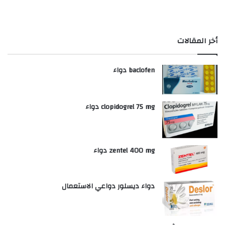
أخر المقالات
baclofen دواء
clopidogrel 75 mg دواء
zentel 400 mg دواء
دواء ديسلور دواعي الاستعمال