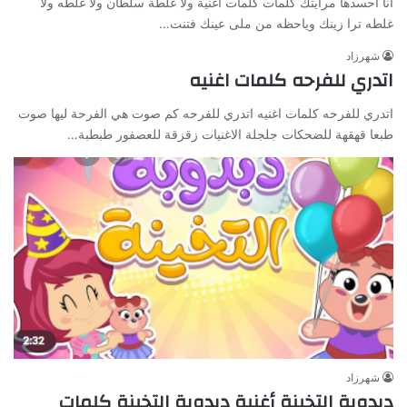
انا احسدها مرايتك كلمات كلمات اغنية ولا غلطة سلطان ولا غلطه ولا
غلطه ترا زينك وياحظه من ملى عينك ‎فتنت…
شهرزاد
اتدري للفرحه كلمات اغنيه
اتدري للفرحه كلمات اغنيه اتدري للفرحه كم صوت هي الفرحة ليها صوت
طبعا قهقهة للضحكات جلجلة الاغنيات زقزقة للعصفور طبطبة…
شهرزاد
دبدوبة التخينة أغنية دبدوبة التخينة كلمات