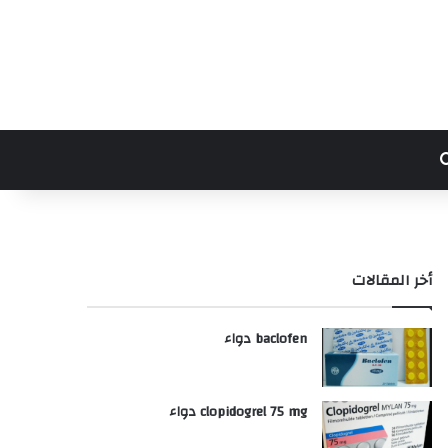
بحث عن
أخر المقالات
baclofen دواء
clopidogrel 75 mg دواء