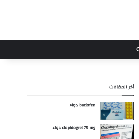
بحث عن
أخر المقالات
baclofen دواء
clopidogrel 75 mg دواء