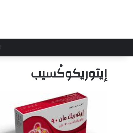
ا
إيتوريكوكْسيب