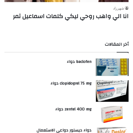
شهرزاد
انا الي واهب روحي ليكي كلمات اسماعيل تمر
أخر المقالات
baclofen دواء
clopidogrel 75 mg دواء
zentel 400 mg دواء
دواء ديسلور دواعي الاستعمال