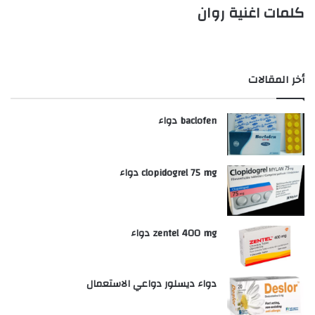
كلمات اغنية روان
أخر المقالات
baclofen دواء
clopidogrel 75 mg دواء
zentel 400 mg دواء
دواء ديسلور دواعي الاستعمال