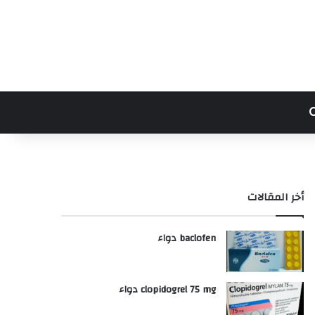
بحث عن
أخر المقالات
baclofen دواء
clopidogrel 75 mg دواء