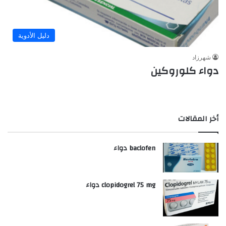
دليل الأدوية
شهرزاد
دواء كلوروكين
أخر المقالات
baclofen دواء
clopidogrel 75 mg دواء