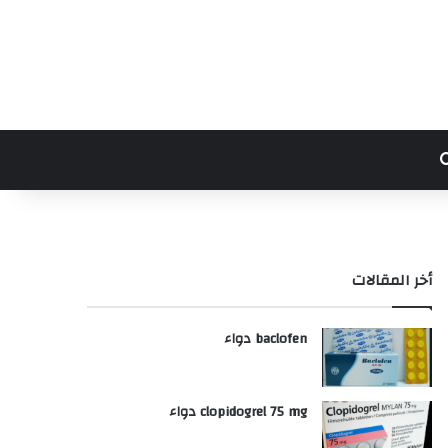
بحث عن
أخر المقالات
baclofen دواء
clopidogrel 75 mg دواء