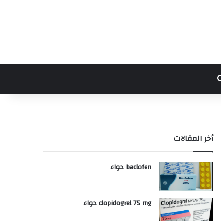
بحث عن
أخر المقالات
baclofen دواء
clopidogrel 75 mg دواء