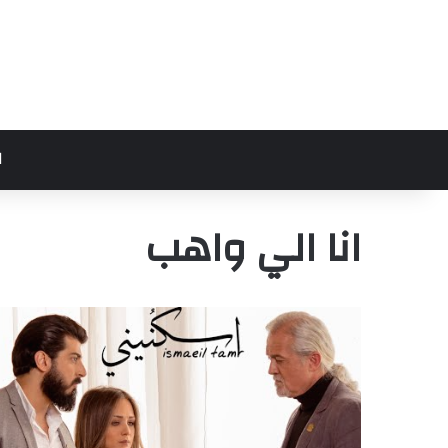
ا
انا الي واهب