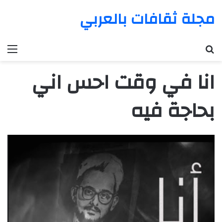
مجلة ثقافات بالعربي
بحث عن
الق
انا في وقت احس اني
بحاجة فيه