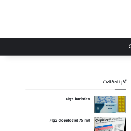
بحث عن
أخر المقالات
baclofen دواء
clopidogrel 75 mg دواء