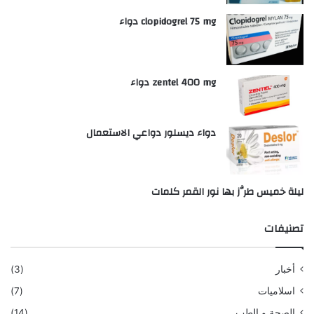
clopidogrel 75 mg دواء
zentel 400 mg دواء
دواء ديسلور دواعي الاستعمال
ليلة خميس طرَّز بها نور القمر كلمات
تصنيفات
أخبار
(3)
اسلاميات
(7)
الصحة و الطب
(14)