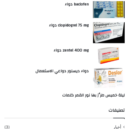
baclofen دواء
clopidogrel 75 mg دواء
zentel 400 mg دواء
دواء ديسلور دواعي الاستعمال
ليلة خميس طرَّز بها نور القمر كلمات
تصنيفات
أخبار
(3)