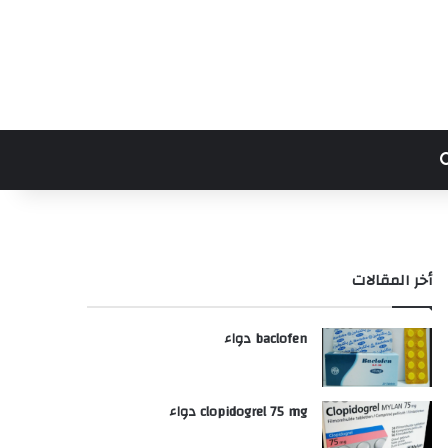
بحث عن
أخر المقالات
baclofen دواء
clopidogrel 75 mg دواء