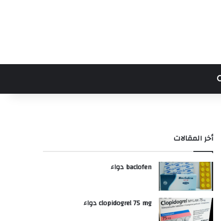
بحث عن
أخر المقالات
baclofen دواء
clopidogrel 75 mg دواء