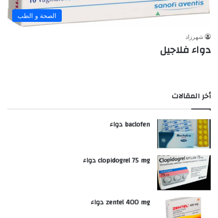
الصحة و الطب
شهرزاد
دواء فلاجيل
أخر المقالات
baclofen دواء
clopidogrel 75 mg دواء
zentel 400 mg دواء