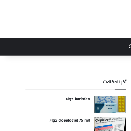
بحث عن
أخر المقالات
baclofen دواء
clopidogrel 75 mg دواء