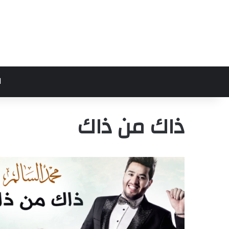
ا
ذاك من ذاك