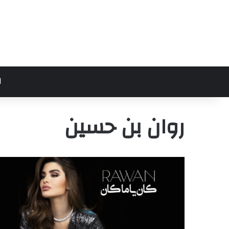
ا
روان بن حسين