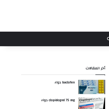
بحث عن
أخر المقالات
baclofen دواء
clopidogrel 75 mg دواء