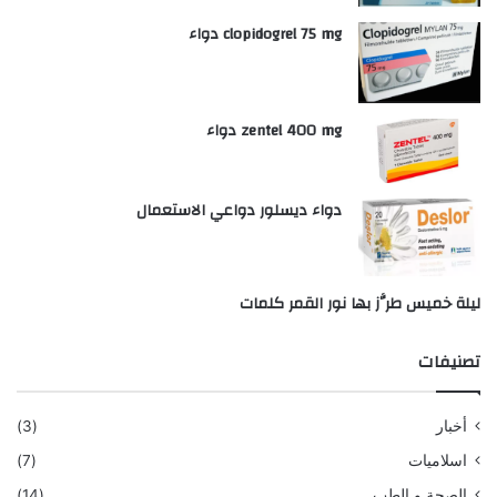
clopidogrel 75 mg دواء
zentel 400 mg دواء
دواء ديسلور دواعي الاستعمال
ليلة خميس طرَّز بها نور القمر كلمات
تصنيفات
أخبار
(3)
اسلاميات
(7)
الصحة و الطب
(14)