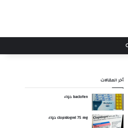
بحث عن
أخر المقالات
baclofen دواء
clopidogrel 75 mg دواء