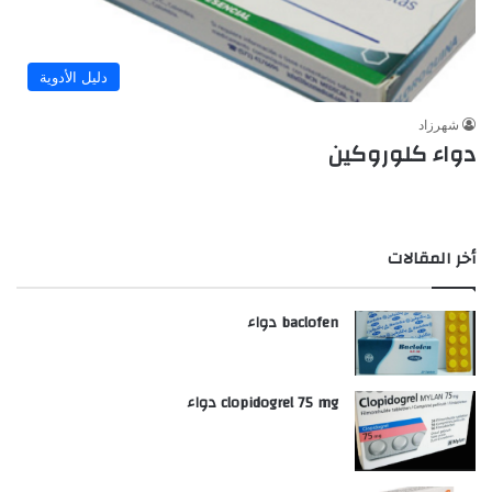
دليل الأدوية
شهرزاد
دواء كلوروكين
أخر المقالات
baclofen دواء
clopidogrel 75 mg دواء