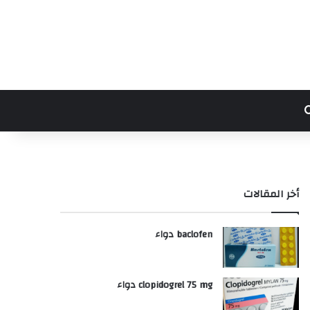
بحث عن
أخر المقالات
baclofen دواء
clopidogrel 75 mg دواء