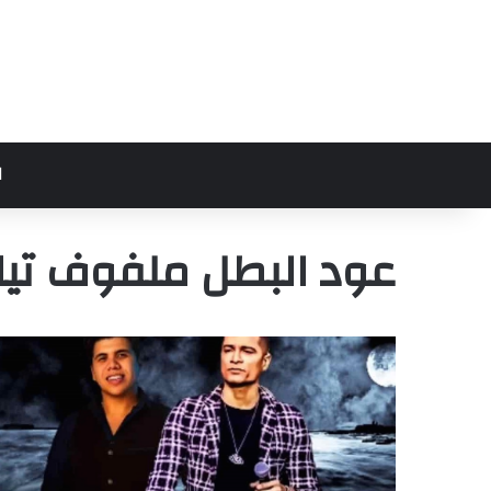
ا
عود البطل ملفوف تي