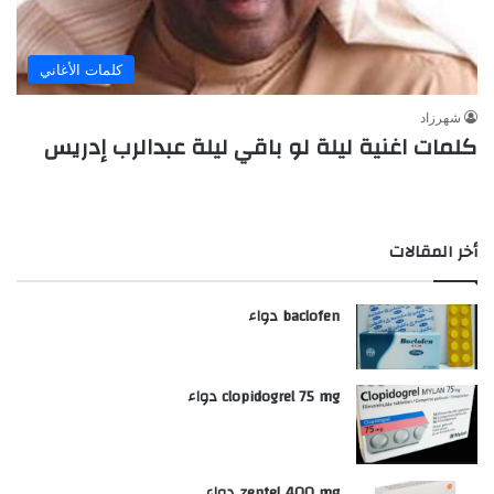
كلمات الأغاني
شهرزاد
كلمات اغنية ليلة لو باقي ليلة عبدالرب إدريس
أخر المقالات
baclofen دواء
clopidogrel 75 mg دواء
zentel 400 mg دواء