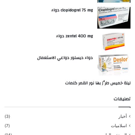
clopidogrel 75 mg دواء
zentel 400 mg دواء
دواء ديسلور دواعي الاستعمال
ليلة خميس طرَّز بها نور القمر كلمات
تصنيفات
أخبار
(3)
اسلاميات
(7)
الصحة و الطب
(14)