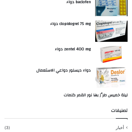
baclofen دواء
clopidogrel 75 mg دواء
zentel 400 mg دواء
دواء ديسلور دواعي الاستعمال
ليلة خميس طرَّز بها نور القمر كلمات
تصنيفات
أخبار
(3)