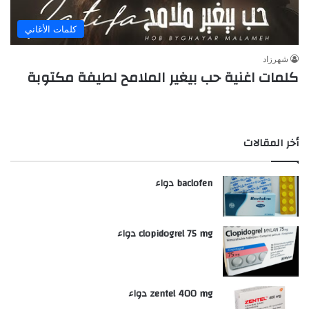
كلمات الأغاني
شهرزاد
كلمات اغنية حب بيغير الملامح لطيفة مكتوبة
أخر المقالات
baclofen دواء
clopidogrel 75 mg دواء
zentel 400 mg دواء