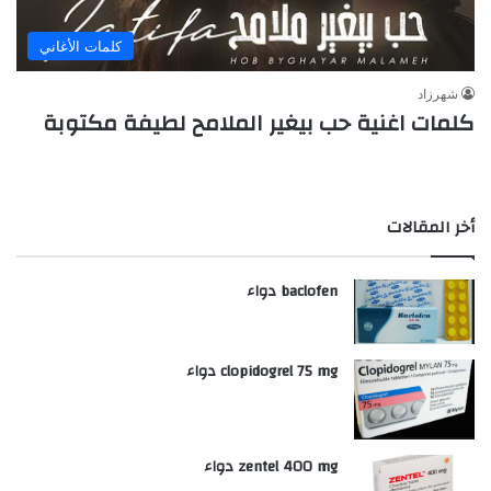
كلمات الأغاني
شهرزاد
كلمات اغنية حب بيغير الملامح لطيفة مكتوبة
أخر المقالات
baclofen دواء
clopidogrel 75 mg دواء
zentel 400 mg دواء