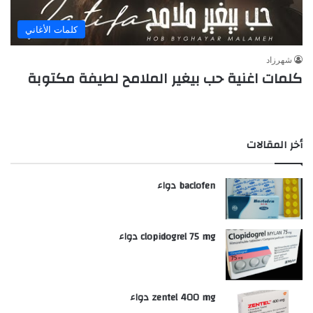
كلمات الأغاني
شهرزاد
كلمات اغنية حب بيغير الملامح لطيفة مكتوبة
أخر المقالات
baclofen دواء
clopidogrel 75 mg دواء
zentel 400 mg دواء