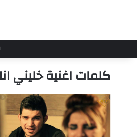
ا
كلمات اغنية خليني انا 