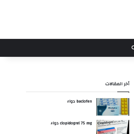
بحث عن
أخر المقالات
baclofen دواء
clopidogrel 75 mg دواء