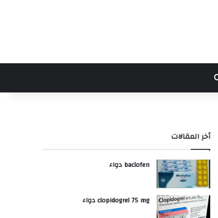
بحث عن
أخر المقالات
baclofen دواء
clopidogrel 75 mg دواء