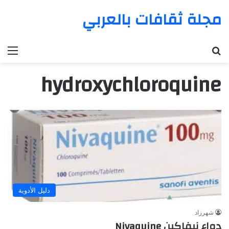
مجلة ثقافات بالعربي
بحث عن
الق
hydroxychloroquine
دليل الأدوية
شهرزاد
دواء نيفاكين Nivaquine