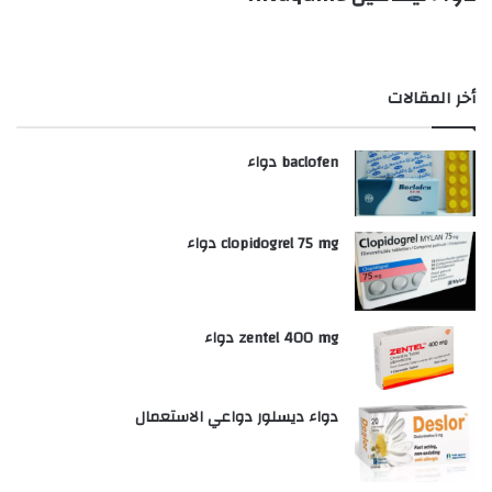
أخر المقالات
baclofen دواء
clopidogrel 75 mg دواء
zentel 400 mg دواء
دواء ديسلور دواعي الاستعمال