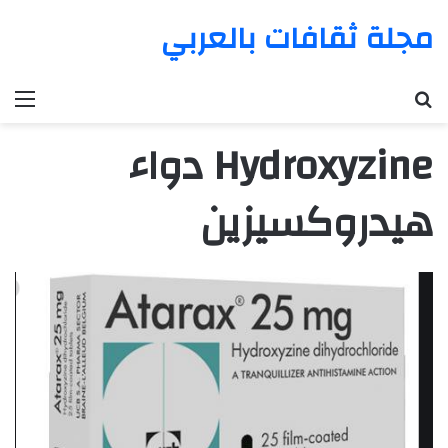
مجلة ثقافات بالعربي
بحث عن
الق
Hydroxyzine دواء
هيدروكسيزين