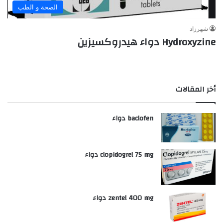
الصحة و الطب
شهرزاد
Hydroxyzine دواء هيدروكسيزين
أخر المقالات
baclofen دواء
clopidogrel 75 mg دواء
zentel 400 mg دواء