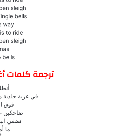
pen sleigh
jingle bells
he way
is to ride
pen sleigh
tmas
bells,…
ترجمة كلمات أغنية Bell Rock
أنطل
في عربة جلدية 
فوق ا
ضاحكين ع
نضفي الب
ما أ