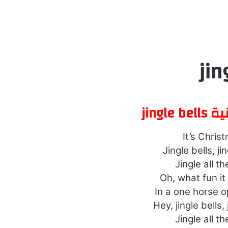
jingle
It’s Chris
Jingle bells, ji
Jingle all t
Oh, what fun it 
In a one horse o
Hey, jingle bells, 
Jingle all t