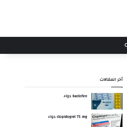
بحث عن
أخر المقالات
baclofen دواء
clopidogrel 75 mg دواء