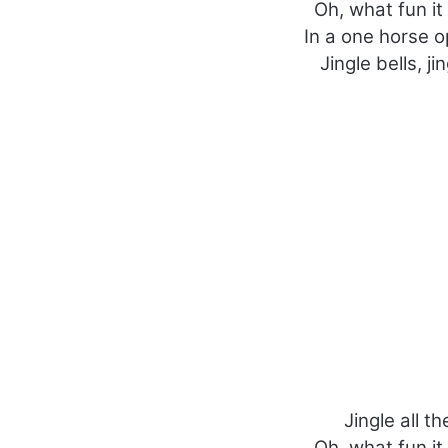
Oh, what fun it 
In a one horse o
Jingle bells, ji
Jingle all t
Oh, what fun it 