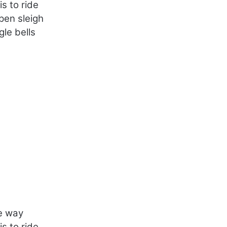
is to ride
pen sleigh
ngle bells
he way
is to ride