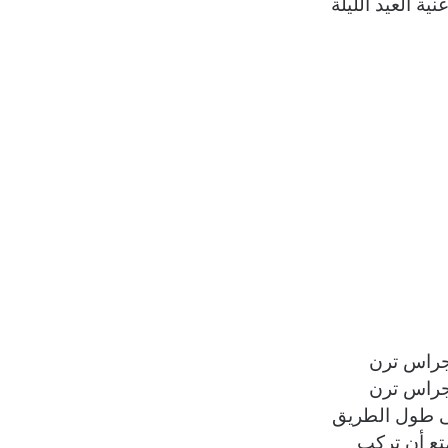
نية العيد الليلة
جراس ترن
جراس ترن
ى طول الطريق
متع أن تركب